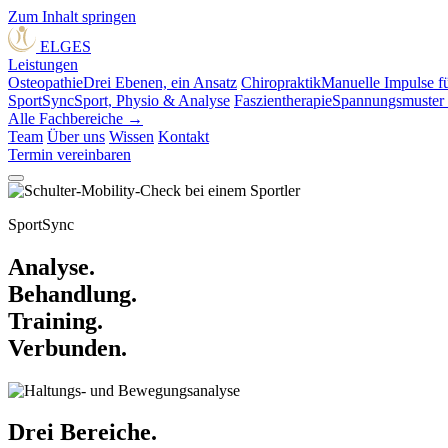
Zum Inhalt springen
ELGES
Leistungen
Osteopathie
Drei Ebenen, ein Ansatz
Chiropraktik
Manuelle Impulse fü
SportSync
Sport, Physio & Analyse
Faszientherapie
Spannungsmuster 
Alle Fachbereiche →
Team
Über uns
Wissen
Kontakt
Termin vereinbaren
SportSync
Analyse.
Behandlung.
Training.
Verbunden.
Drei Bereiche.