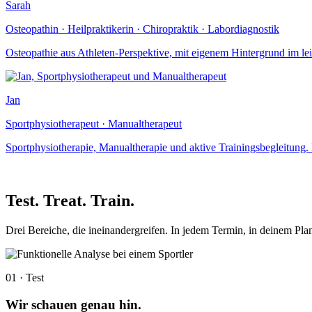
Sarah
Osteopathin · Heilpraktikerin · Chiropraktik · Labordiagnostik
Osteopathie aus Athleten-Perspektive, mit eigenem Hintergrund im leis
Jan
Sportphysiotherapeut · Manualtherapeut
Sportphysiotherapie, Manualtherapie und aktive Trainingsbegleitung.
Test. Treat. Train.
Drei Bereiche, die ineinandergreifen. In jedem Termin, in deinem Plan
01 · Test
Wir schauen genau hin.