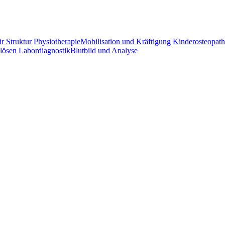
r Struktur
Physiotherapie
Mobilisation und Kräftigung
Kinderosteopath
lösen
Labordiagnostik
Blutbild und Analyse