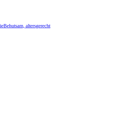
ie
Behutsam, altersgerecht