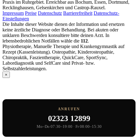
Praxis im Ruhrgebiet. Erreichbar aus Bochum, Essen, Dortmund,
Recklinghausen, Gelsenkirchen und Castrop-Rauxel.
Impressum
Preise
Datenschutz
Barrierefreiheit
Datenschutz-
Einstellungen
Die Inhalte dieser Website dienen der Information und ersetzen
keine ärztliche Diagnose oder Behandlung. Bei akuten oder
unklaren Beschwerden konsultiere bitte deinen Arzt. In
lebensbedrohlichen Notfällen wähle die
112
.
Physiotherapie, Manuelle Therapie und Krankengymnastik auf
Rezept (Kassenleistung). Osteopathie, Kinderosteopathie,
Chiropraktik, Faszientherapie, QuickCare, SportSync,
Labordiagnostik und SelfCare sind Privat- bzw.
Selbstzahlerleistungen.
×
Termin vereinbaren
ANRUFEN
02323 12899
Mo–Do 07:30–19:00 · Fr 08:00–15:30