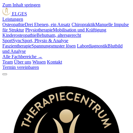
Zum Inhalt springen
ELGES
Leistungen
Osteopathie
Drei Ebenen, ein Ansatz
Chiropraktik
Manuelle Impulse
für Struktur
Physiotherapie
Mobilisation und Kräftigung
Kinderosteopathie
Behutsam, altersgerecht
SportSync
Sport, Physio & Analyse
Faszientherapie
Spannungsmuster lösen
Labordiagnostik
Blutbild
und Analyse
Alle Fachbereiche →
Team
Über uns
Wissen
Kontakt
Termin vereinbaren