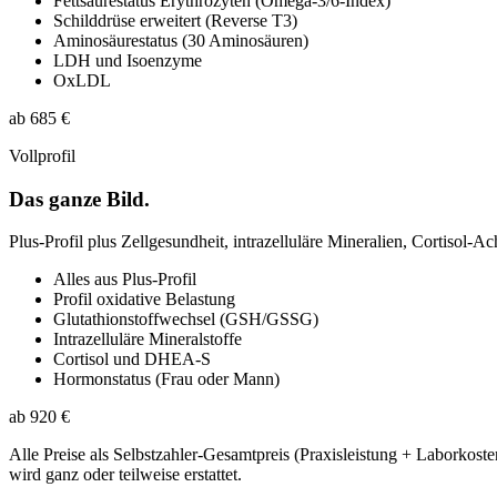
Fettsäurestatus Erythrozyten (Omega-3/6-Index)
Schilddrüse erweitert (Reverse T3)
Aminosäurestatus (30 Aminosäuren)
LDH und Isoenzyme
OxLDL
ab 685 €
Vollprofil
Das ganze Bild.
Plus-Profil plus Zellgesundheit, intrazelluläre Mineralien, Cortisol
Alles aus Plus-Profil
Profil oxidative Belastung
Glutathionstoffwechsel (GSH/GSSG)
Intrazelluläre Mineralstoffe
Cortisol und DHEA-S
Hormonstatus (Frau oder Mann)
ab 920 €
Alle Preise als Selbstzahler-Gesamtpreis (Praxisleistung + Laborkoste
wird ganz oder teilweise erstattet.