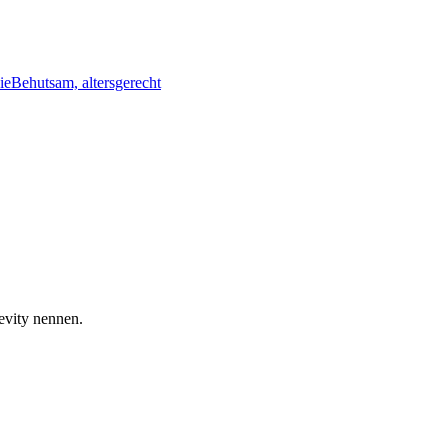
ie
Behutsam, altersgerecht
gevity nennen.