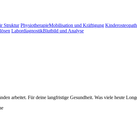
r Struktur
Physiotherapie
Mobilisation und Kräftigung
Kinderosteopath
lösen
Labordiagnostik
Blutbild und Analyse
änden arbeitet. Für deine langfristige Gesundheit. Was viele heute Lon