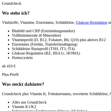
Grundcheck
Wo stehe ich?
Vitalstoffe, Vitamine, Eisenstatus, Schilddrüse,
Glukose-Regulation
un
Blutbild und CRP (Entzündungsmarker)
Vollblutminerale (8 Mineralien)
Vitaminprofil (D, B12, Folsäure, B6, Q10) plus aktives B12
Eisenstatus (Ferritin, Transferrinsättigung)
Schilddrüse Basisprofil (TSH, fT3, fT4)
Glukose-Regulation (BZ, HbA1c, HOMA)
Homocystein
ab 410 €
Plus-Profil
Was steckt dahinter?
Grundcheck plus Vitamin K, Fettsäurestatus, erweiterte Schilddrüse,
Alles aus Grundcheck
Vitamin K1/K2