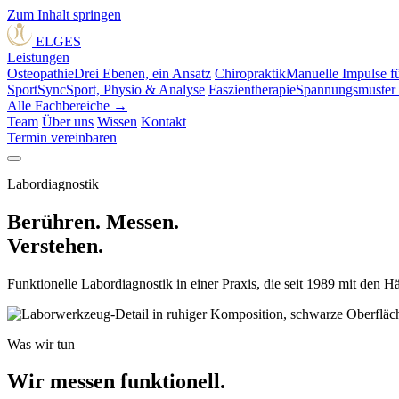
Zum Inhalt springen
ELGES
Leistungen
Osteopathie
Drei Ebenen, ein Ansatz
Chiropraktik
Manuelle Impulse fü
SportSync
Sport, Physio & Analyse
Faszientherapie
Spannungsmuster 
Alle Fachbereiche →
Team
Über uns
Wissen
Kontakt
Termin vereinbaren
Labordiagnostik
Berühren. Messen.
Verstehen.
Funktionelle Labordiagnostik in einer Praxis, die seit 1989 mit den H
Was wir tun
Wir messen
funktionell.